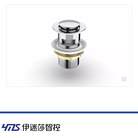
3825
下水（铜款）
规格: