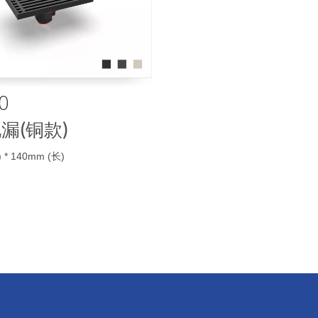
0
漏(铜款)
 * 140mm (长)