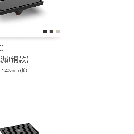
0
漏(铜款)
 * 200mm (长)