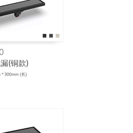
0
漏(铜款)
 * 300mm (长)